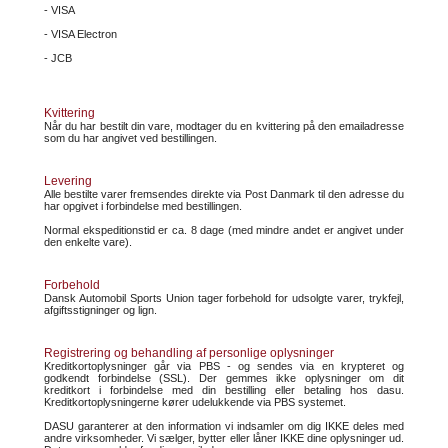
- VISA
- VISA Electron
- JCB
Kvittering
Når du har bestilt din vare, modtager du en kvittering på den emailadresse
som du har angivet ved bestillingen.
Levering
Alle bestilte varer fremsendes direkte via Post Danmark til den adresse du
har opgivet i forbindelse med bestillingen.
Normal ekspeditionstid er ca. 8 dage (med mindre andet er angivet under
den enkelte vare).
Forbehold
Dansk Automobil Sports Union tager forbehold for udsolgte varer, trykfejl,
afgiftsstigninger og lign.
Registrering og behandling af personlige oplysninger
Kreditkortoplysninger går via PBS - og sendes via en krypteret og
godkendt forbindelse (SSL). Der gemmes ikke oplysninger om dit
kreditkort i forbindelse med din bestilling eller betaling hos dasu.
Kreditkortoplysningerne kører udelukkende via PBS systemet.
DASU garanterer at den information vi indsamler om dig IKKE deles med
andre virksomheder. Vi sælger, bytter eller låner IKKE dine oplysninger ud.