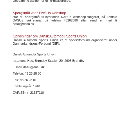
Det samme gælder for din e-mailadresse.
Spørgsmål vedr. DASUs webshop
Har du spørgsmål til hvorledes DASUs webshop fungerer, så kontakt
DASUs sekretariat på telefon 43262880 eller send en mail til
dasu@dasu.dk.
Oplysninger om Dansk Automobil Sports Union
Dansk Automobil Sports Union er et specialforbund organiseret under
Danmarks Idræts-Forbund (DIF).
Dansk Automobil Sports Union
Idrættens Hus, Brøndby Stadion 20, 2605 Brøndby
E-mail: dasu@dasu.dk
Telefon: 43 26 28 80
Fax: 43 26 28 81
Etableringsår: 1948
CVR/SE-nr: 21337110