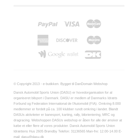
© Copyright 2013 - e-butikken. Bygget til DanDomain Webshop
Dansk Automobil Sports Union (DASU) er hovedorganisation for al
organiseret bilsport i Danmark. DASU er medlem af Danmarks Idræts
Forbund og Federation International de l’Automobil (FIA). Omkring 8.000
medlemmer er fordelt på ca. 100 klubber rundt omkring i landet. Blandt
DASUs aktiviteter er banesport, karting, rally, bilorientering, MRC og
dragracing. Webshoppen DASUs webshop er åben for alle der ønsker at
købe et eller flere af vores produkter. Dansk Automobil Sports Union
Idrættens Hus 2605 Brøndby Telefon: 31136565 Man-fre: 12.00-14.00 E-
mail: dasu@dasu.dk