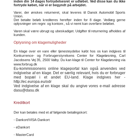
inden din 14 dages fortrydelsesret er udløbet. Ved disse kan du ikke
fortryde købet, når vi er begyndt på arbejdet.
Varer, der ønskes returneret, skal leveres til Dansk Automobil Sports
Union.
Det betalte beløb krediteres herefter inden for 8 dage. Vedlæg gerne
oplysninger om regnr. og kontonr., så vi nemt kan overføre beløbet.
Varen skal være ubrugt og ubeskadiget. Udgifter til returnering afholdes af
kunden.
Oplysning om klagemuligheder
En klage over en vare eller tjenesteydelse købt hos os kan indgives til
Konkurrence- og Forbrugerstyrelsens Center for Klageløsning, Carl
Jacobsens Vej 35, 2500 Valby. Du kan klage til Center for Klageløsning via
www.forbrug.dk
Eu-kommissionens online klageportal kan også anvendes ved
indgivelse af en klage. Det er særlig relevant, hvis du er forbruger
med bopæl i et andet EU-land. Klage indgives her -
http://ec.europa.eu/odr
Ved indgivelse af en klage skal du angive vores e-mail adresse
dasu@dasu.dk
Kreditkort
Der kan betales med et af følgende betalingskort:
- Dankort/VISA-Dankort
- eDankort
- MasterCard